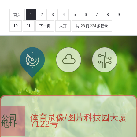
球员中的领头羊。上个赛季，他如故荣膺西部全明星中
锋，并在季后赛中场均孝顺21分+12个篮板+5次助攻的
出色发挥。要是火箭队的外线智力更强，他们本有契机
首页
1
2
3
4
5
6
7
8
9
晋级到季后赛的第二轮。 杜兰特仅仅暂时加入火箭队的
10
11
下一页
末页
共
28
页
224
条记录
雇佣球员，37岁的他的处事活命巅峰可能只剩下两三
年。杜兰特退役后，火箭队无疑将由申京接过掌旗大
旗，毕竟申京是火箭队自家培养的明星球员。如今，申
京既
体育录像/图片科技园大厦
公司
7122号
地址