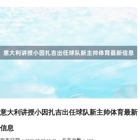
意大利讲授小因扎吉出任球队新主帅体育最新
信息