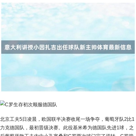
北京工夫5日凌晨，欧国联半决赛收尾一场争夺，葡萄牙队2比1
力克德国队，最初晋级决赛。此役基米希为德国队先进1球，之