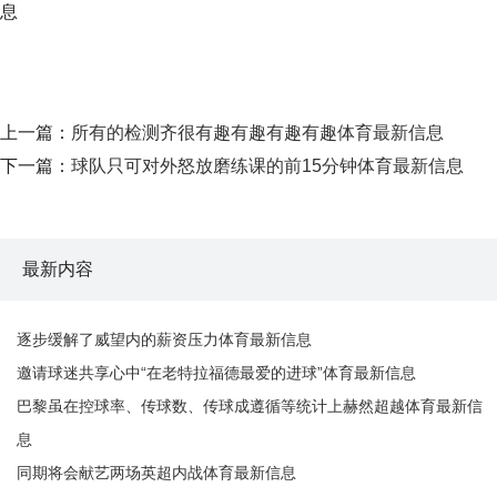
息
上一篇：
所有的检测齐很有趣有趣有趣有趣体育最新信息
下一篇：
球队只可对外怒放磨练课的前15分钟体育最新信息
最新内容
逐步缓解了威望内的薪资压力体育最新信息
邀请球迷共享心中“在老特拉福德最爱的进球”体育最新信息
巴黎虽在控球率、传球数、传球成遵循等统计上赫然超越体育最新信
息
同期将会献艺两场英超内战体育最新信息