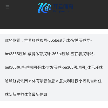
你的位置：
世界杯球盘网-365best足球-安博买球网-
bet3365压球-威博体育买球-365bt压球-五联赛买球站-
bet366体球-球探网买球-大发买球-be365买球网_体讯环球
通导航资讯网
>
体育最新信息
> 意大利讲授小因扎吉出任
球队新主帅体育最新信息