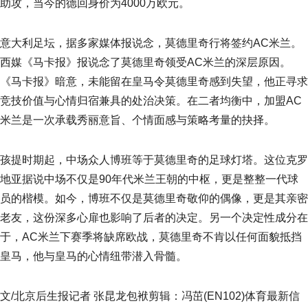
助攻，当今的德回身价为4000万欧元。
意大利足坛，据多家媒体报说念，莫德里奇行将签约AC米兰。
西媒《马卡报》报说念了莫德里奇领受AC米兰的深层原因。
《马卡报》暗意，未能留在皇马令莫德里奇感到失望，他正寻求
竞技价值与心情归宿兼具的处治决策。在二者均衡中，加盟AC
米兰是一次承载秀丽意旨、个情面感与策略考量的抉择。
孩提时期起，中场众人博班等于莫德里奇的足球灯塔。这位克罗
地亚据说中场不仅是90年代米兰王朝的中枢，更是整整一代球
员的楷模。如今，博班不仅是莫德里奇敬仰的偶像，更是其亲密
老友，这份深多心扉也影响了后者的决定。另一个决定性成分在
于，AC米兰下赛季将缺席欧战，莫德里奇不肯以任何面貌抵挡
皇马，他与皇马的心情纽带潜入骨髓。
文/北京后生报记者 张昆龙包袱剪辑：冯茁(EN102)体育最新信